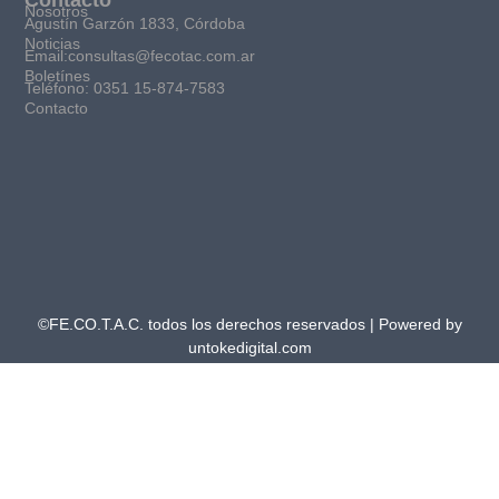
Nosotros
Agustín Garzón 1833, Córdoba
Noticias
Email:consultas@fecotac.com.ar
Boletínes
Teléfono: 0351 15-874-7583
Contacto
©FE.CO.T.A.C. todos los derechos reservados | Powered by
untokedigital.com