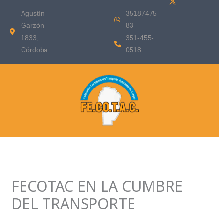
Ir
Agustín
35187475
al
Garzón
83
contenido
1833,
351-455-
Córdoba
0518
FECOTAC EN LA CUMBRE
DEL TRANSPORTE