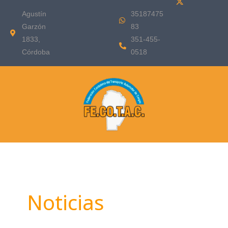
Ir
Agustín
35187475
al
Garzón
83
contenido
1833,
351-455-
Córdoba
0518
Noticias