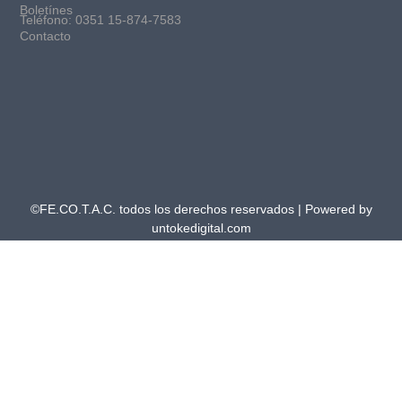
Boletínes
Teléfono: 0351 15-874-7583
Contacto
©FE.CO.T.A.C. todos los derechos reservados | Powered by
untokedigital.com