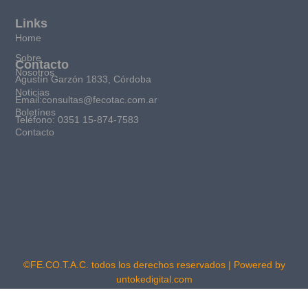
Links
Home
Sobre
Contacto
Nosotros
Agustín Garzón 1833, Córdoba
Noticias
Email:consultas@fecotac.com.ar
Boletínes
Teléfono: 0351 15-874-7583
Contacto
©FE.CO.T.A.C. todos los derechos reservados | Powered by
untokedigital.com