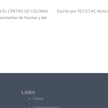
N EL CENTRO DE COLONIA
Escrito por FE.CO.T.A.C Notic
sentantes de Fecotac y del
Links
Home
Sobre Nosotros