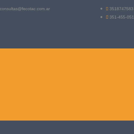
consultas@fecotac.com.ar
3518747583
351-455-05