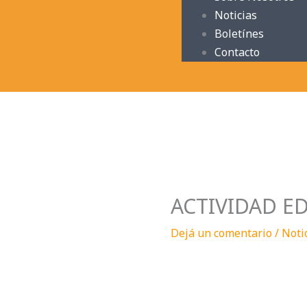
Noticias
Boletínes
Contacto
ACTIVIDAD E
Dejá un comentario
/
Noti