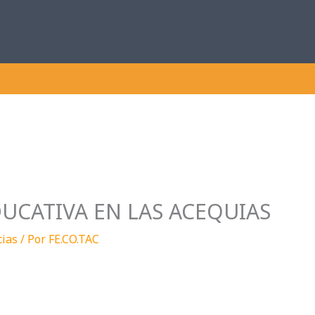
DUCATIVA EN LAS ACEQUIAS
cias
/ Por
FE.CO.TAC