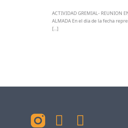
ACTIVIDAD GREMIAL- REUNION E
ALMADA En el dia de la fecha repre
[…]
X
F
Y