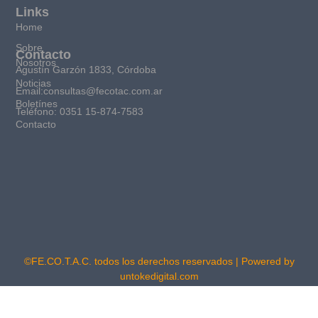
Links
Home
Sobre
Contacto
Nosotros
Agustín Garzón 1833, Córdoba
Noticias
Email:consultas@fecotac.com.ar
Boletínes
Teléfono: 0351 15-874-7583
Contacto
©FE.CO.T.A.C. todos los derechos reservados | Powered by
untokedigital.com